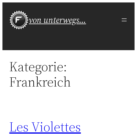
Zum
Inhalt
von unterwegs…
springen
Kategorie:
Frankreich
Les Violettes